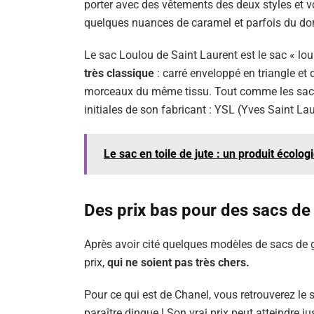
porter avec des vêtements des deux styles et v
quelques nuances de caramel et parfois du doré
Le sac Loulou de Saint Laurent est le sac « lo
très classique
: carré enveloppé en triangle et
morceaux du même tissu. Tout comme les sacs de
initiales de son fabricant : YSL (Yves Saint Lau
Le sac en toile de jute : un produit écolog
Des prix bas pour des sacs d
Après avoir cité quelques modèles de sacs de g
prix,
qui ne soient pas très chers.
Pour ce qui est de Chanel, vous retrouverez l
paraître dingue ! Son vrai prix peut atteindre j