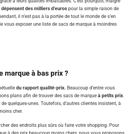
râce à leurs qualités imbattables. C’est pourquoi, malgré
e
dépensent des milliers d’euros
pour la simple raison de
endant, il n’est pas à la portée de tout le monde de s’en
in de vous exposer une liste de sacs de marque à moindres
e marque à bas prix ?
pétuelle
du rapport qualité-prix.
Beaucoup d’entre vous
e bons plans afin de trouver des sacs de marque
à petits prix
.
de quelques-unes. Toutefois, d’autres clientes insistent, à
 moins cher.
cher des endroits plus sûrs où faire votre shopping. Pour
rque à des prix beaucoup moins chers, nous vous proposons