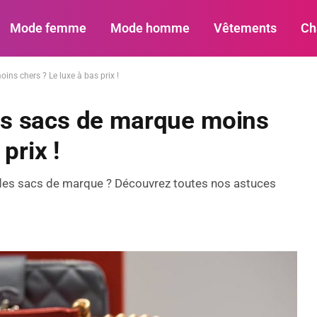
Mode femme
Mode homme
Vêtements
Ch
s chers ? Le luxe à bas prix !
s sacs de marque moins
prix !
 des sacs de marque ? Découvrez toutes nos astuces